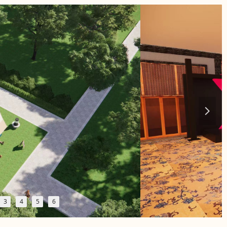
넲
3
4
5
6