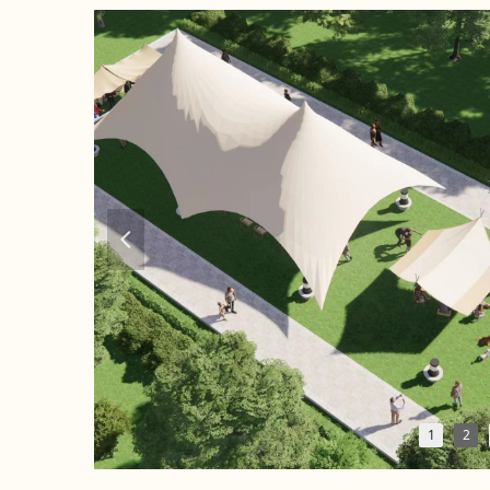
넳
1
2