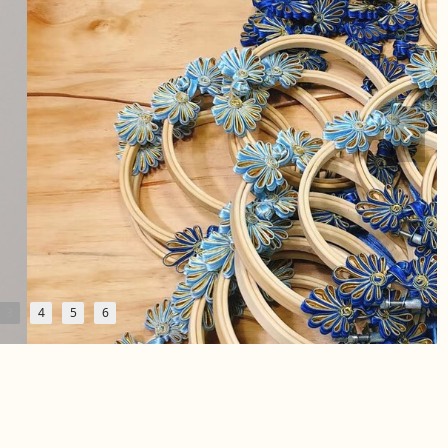
넲
3
4
5
6