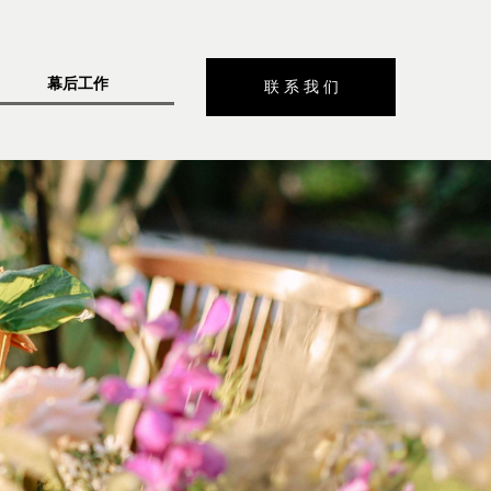
幕后工作
联 系 我 们