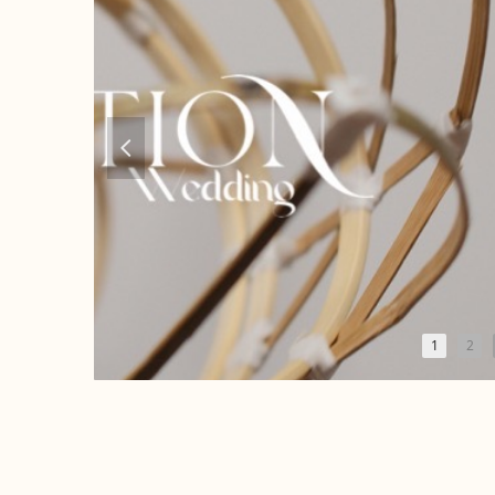
넳
1
2